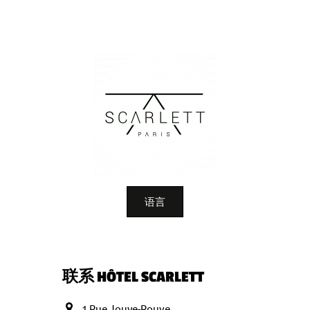
语言
联系 HÔTEL SCARLETT
1 Rue Jouye-Rouve