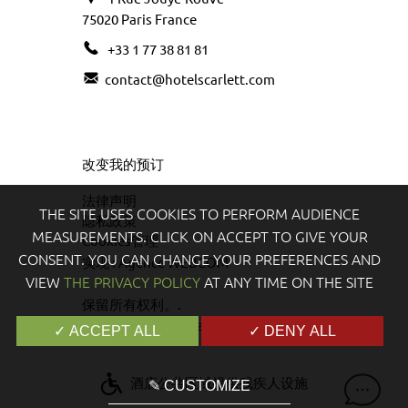
75020
Paris
France
+33 1 77 38 81 81
contact@hotelscarlett.com
改变我的预订
法律声明
THE SITE USES COOKIES TO PERFORM AUDIENCE
隐私政策
MEASUREMENTS. CLICK ON ACCEPT TO GIVE YOUR
Cookies管理
CONSENT. YOU CAN CHANGE YOUR PREFERENCES AND
实现 :
Agence WEBCOM
VIEW
THE PRIVACY POLICY
AT ANY TIME ON THE SITE
保留所有权利。.
官方网站
-
Hôtel Scarlett
©
2024
✓ ACCEPT ALL
✓ DENY ALL
酒店公共区域提供残疾人设施
✎ CUSTOMIZE