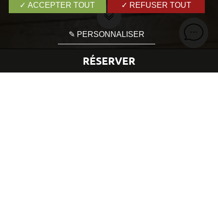
✓ ACCEPTER TOUT
✓ REFUSER TOUT
✎ PERSONNALISER
RÉSERVER
Accueil
Presse
Hôtel
RESIDENCE
DECORATION
TOUS LES ARTICLES
HÔTEL